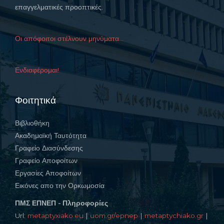
επαγγελματικές προοπτικές.
Οι απόφοιτοι στέλνουν μηνύματα...
Ενδιαφέρομαι!
Φοιτητικά
Βιβλιοθήκη
Ακαδημαϊκή Ταυτότητα
Γραφείο Διασύνδεσης
Γραφείο Αποφοίτων
Εργασίες Αποφοίτων
Εικόνες απο την Ορκωμοσία
ΠΜΣ ΕΠΝΕΠ - Πληροφορίες
Url:
metaptyxiako.eu
|
uom.gr/epnep
|
metaptychiako.gr
|