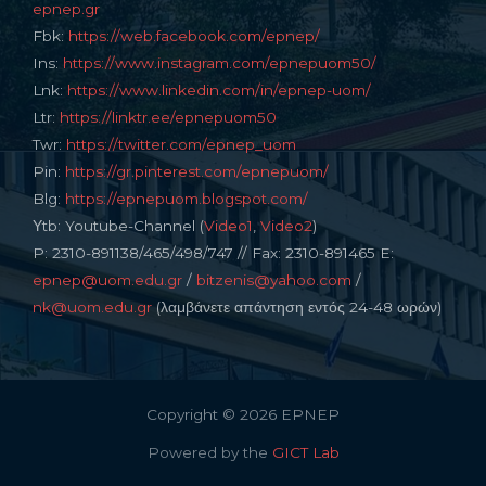
epnep.gr
Fbk:
https://web.facebook.com/epnep/
Ins:
https://www.instagram.com/epnepuom50/
Lnk:
https://www.linkedin.com/in/epnep-uom/
Ltr:
https://linktr.ee/epnepuom50
Twr:
https://twitter.com/epnep_uom
Pin:
https://gr.pinterest.com/epnepuom/
Blg:
https://epnepuom.blogspot.com/
Υtb: Youtube-Channel (
Video1
,
Video2
)
P: 2310-891138/465/498/747 // Fax: 2310-891465 E:
epnep@uom.edu.gr
/
bitzenis@yahoo.com
/
nk@uom.edu.gr
(λαμβάνετε απάντηση εντός 24-48 ωρών)
Copyright © 2026 EPNEP
Powered by the
GICT Lab