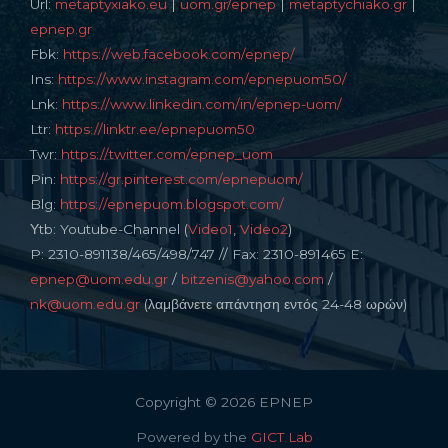
Url:
metaptyxiako.eu
|
uom.gr/epnep
|
metaptychiako.gr
|
epnep.gr
Fbk:
https://web.facebook.com/epnep/
Ins:
https://www.instagram.com/epnepuom50/
Lnk:
https://www.linkedin.com/in/epnep-uom/
Ltr:
https://linktr.ee/epnepuom50
Twr:
https://twitter.com/epnep_uom
Pin:
https://gr.pinterest.com/epnepuom/
Blg:
https://epnepuom.blogspot.com/
Υtb: Youtube-Channel (
Video1
,
Video2
)
P: 2310-891138/465/498/747 // Fax: 2310-891465 E:
epnep@uom.edu.gr
/
bitzenis@yahoo.com
/
nk@uom.edu.gr
(λαμβάνετε απάντηση εντός 24-48 ωρών)
Copyright © 2026 EPNEP
Powered by the
GICT Lab