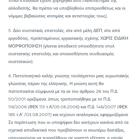
τίτλοι σπουδών έχουν χορηγηθεί από Πανεπιστήμια της
αλλοδαπής, θα πρέπει να υποβληθούν επιπροσθέτως και οι
νόμιμες βεβαιώσεις ισοτιμίας και αντιστοιχίας τους).
5. Δύο συστατικές επιστολές, είτε από μέλη ΔΕΠ, είτε από
εργοδότες, προϊσταμένους εργασιακής σχέσης ΧΩΡΙΣ ΕΙΔΙΚΗ
ΜΟΡΦΟΠΟΙΗΣΗ (γίνεται αποδεκτό οποιοδήποτε στυλ
συστατικής επιστολής και οποιοσδήποτε συνδυασμός
συστατικών).
6. Πιστοποιητικό καλής γνώσης τουλάχιστον μιας ευρωπαϊκής
γλώσσας πέραν της ελληνικής. Η γνώση αυτή θα
πιστοποιείται σύμφωνα με τα εκ του άρθρου 28 του Π.Δ.
50/2001 οριζόμενα, όπως τροποποιήθηκε με το Π.Δ.
116/2006 (ΦΕΚ 115 τ.Α’/09.06.2006) και Π.Δ. 146/2007 (ΦΕΚ
185 τ.Α’ /03.08.2007) και ισχύουν αναλογικώς εφαρμοζόμενα.
Σε περίπτωση που οι υποψήφιοι δεν κατέχουν κανένα από τα
σχετικά αποδεικτικά που προβλέπουν οι ανωτέρω διατάξεις,
υποχρεούνται να προσέλθουν σε γραπτή εξέταση, η οποία